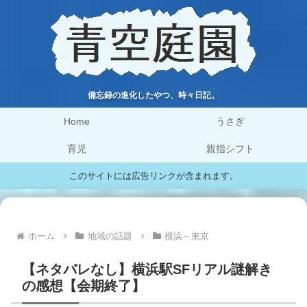
備忘録の進化したやつ、時々日記。
Home
うさぎ
育児
親指シフト
このサイトには広告リンクが含まれます。
ホーム
地域の話題
横浜～東京
【ネタバレなし】横浜駅SFリアル謎解き
の感想【会期終了】