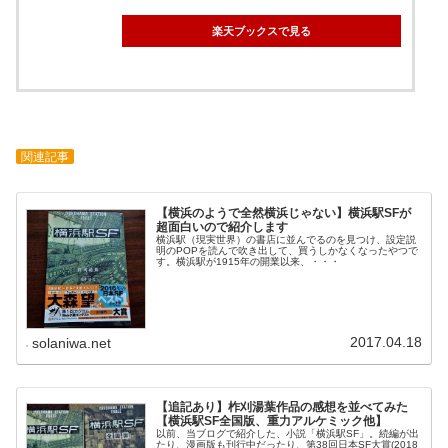
楽天ブックスで見る
関連記事
【横浜のようで全然横浜じゃない】横浜駅SFが
超面白いので紹介します
横浜駅（現実世界）の書店に並んでるのを見つけ、設定説
明のPOPを読んで吹き出して、買うしかなくなったやつで
す。横浜駅が1915年の開業以来、・・・
2017.04.18
solaniwa.net
【追記あり】柞刈湯葉作品の感想を並べてみた
【横浜駅SF全国版、重力アルケミック他】
以前、当ブログで紹介した、小説「横浜駅SF」。続編が出
たり、漫画版も刊行中だったり、第38回日本SF大賞(2018