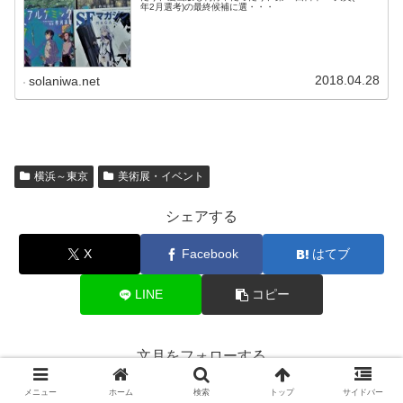
年2月選考)の最終候補に選・・・
2018.04.28
solaniwa.net
横浜～東京
美術展・イベント
シェアする
X
Facebook
はてブ
LINE
コピー
文月をフォローする
メニュー
ホーム
検索
トップ
サイドバー