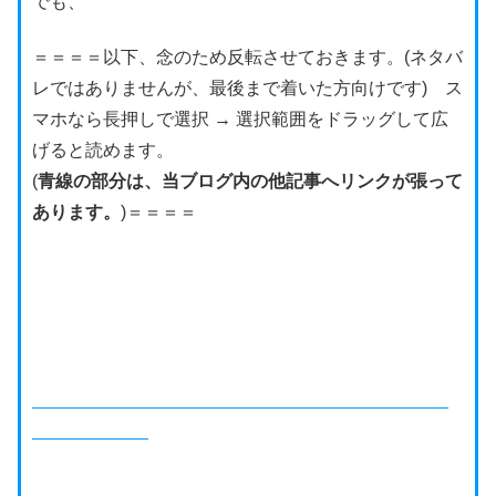
でも、
＝＝＝＝以下、念のため反転させておきます。(ネタバ
レではありませんが、最後まで着いた方向けです) ス
マホなら長押しで選択 → 選択範囲をドラッグして広
げると読めます。
(
青線の部分は、当ブログ内の他記事へリンクが張って
あります。
)＝＝＝＝
スマホの機種などにより、正しい解き方でもやっぱり
厳しい場合があるかもしれません。
私も
やっぱり無理かと思われましたが、以下の記事に
書いた方法でクリアできた
ので、良ければ参考にして
ください。
読めそうで読めないQRコードを、どうにかして読む
方法3パターン
私のAndroidスマホでやった方法ですが、iPhoneの方
にも参考になると思います。