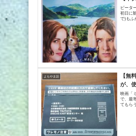
ピータ
初日に
で)も
【無料
よもやま話
が、
映画「
で、最
てもら