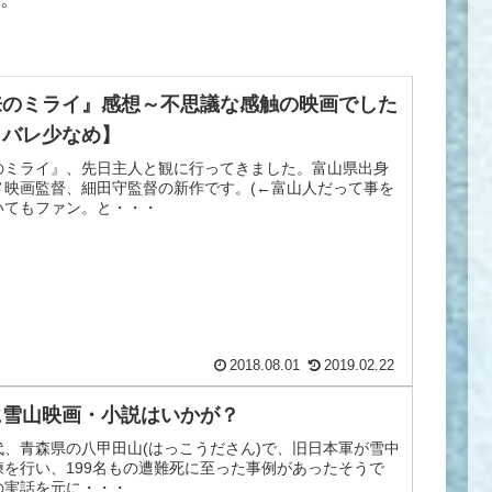
来のミライ』感想～不思議な感触の映画でした
タバレ少なめ】
のミライ』、先日主人と観に行ってきました。富山県出身
メ映画監督、細田守監督の新作です。(←富山人だって事を
いてもファン。と・・・
2018.08.01
2019.02.22
に雪山映画・小説はいかが？
代、青森県の八甲田山(はっこうださん)で、旧日本軍が雪中
練を行い、199名もの遭難死に至った事例があったそうで
の実話を元に・・・