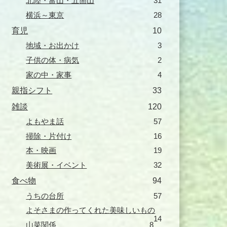
北陸・富山・五箇山
31
横浜～東京
28
育児
10
地域・お出かけ
3
子供の体・病気
2
家の中・家事
4
親指シフト
33
雑談
120
よもやま話
57
掃除・片付け
16
本・映画
19
美術展・イベント
32
食べ物
94
うちの台所
57
よそさまの作ってくれた美味しいもの
14
山菜関係
8