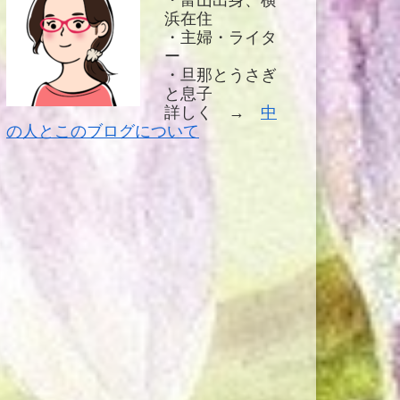
・富山出身、横
浜在住
・主婦・ライタ
ー
・旦那とうさぎ
と息子
詳しく →
中
の人とこのブログについて