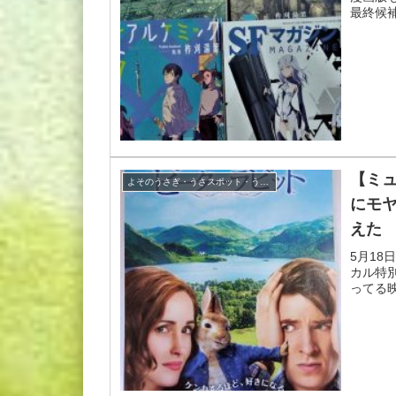
最終候
【ミ
よそのうさぎ・うさスポット・うさグッズ
にモ
えた
5月1
カル特
ってる