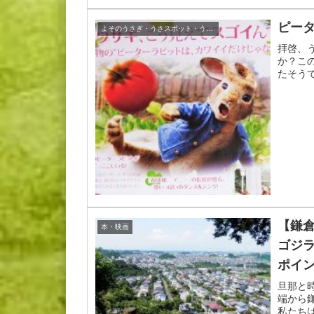
ピー
よそのうさぎ・うさスポット・うさグッズ
拝啓、
か？こ
たそう
【鎌
本・映画
ゴジ
ポイ
旦那と
端から
私たち