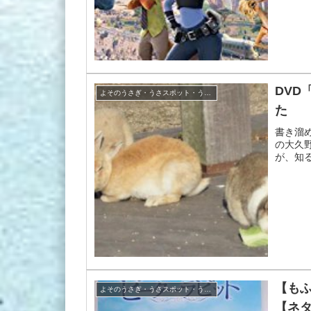
DV
よそのうさぎ・うさスポット・うさグッズ
た
書き溜
の大久
が、知
【も
よそのうさぎ・うさスポット・うさグッズ
【ネ