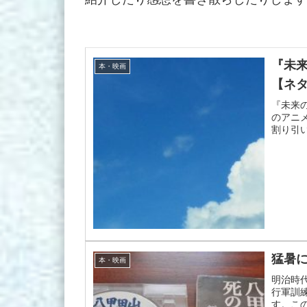
『未
本・映画
【ネ
『未来
のアニ
割り引
猛暑
本・映画
明治時
行軍訓
す。こ