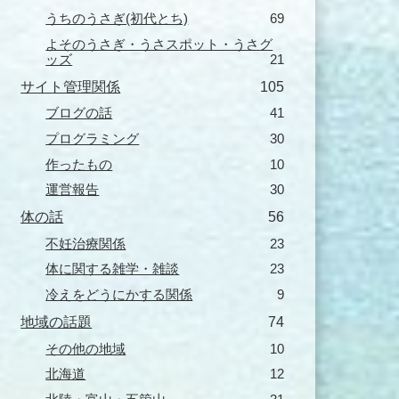
うちのうさぎ(初代とち)
69
よそのうさぎ・うさスポット・うさグ
ッズ
21
サイト管理関係
105
ブログの話
41
プログラミング
30
作ったもの
10
運営報告
30
体の話
56
不妊治療関係
23
体に関する雑学・雑談
23
冷えをどうにかする関係
9
地域の話題
74
その他の地域
10
北海道
12