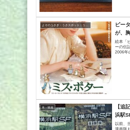
ピー
よそのうさぎ・うさスポット・うさグッズ
が、
絵本「
ーの伝
2006
【追
本・映画
浜駅
以前、
漫画版も