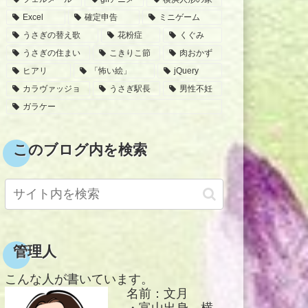
Excel
確定申告
ミニゲーム
うさぎの替え歌
花粉症
くぐみ
うさぎの住まい
こきりこ節
肉おかず
ヒアリ
「怖い絵」
jQuery
カラヴァッジョ
うさぎ駅長
男性不妊
ガラケー
このブログ内を検索
管理人
こんな人が書いています。
名前：文月