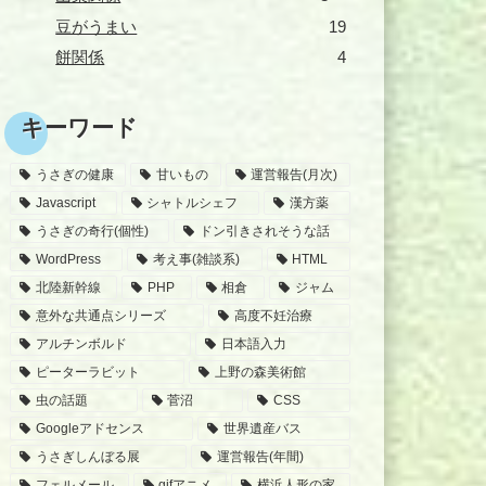
豆がうまい
19
餅関係
4
キーワード
うさぎの健康
甘いもの
運営報告(月次)
Javascript
シャトルシェフ
漢方薬
うさぎの奇行(個性)
ドン引きされそうな話
WordPress
考え事(雑談系)
HTML
北陸新幹線
PHP
相倉
ジャム
意外な共通点シリーズ
高度不妊治療
アルチンボルド
日本語入力
ピーターラビット
上野の森美術館
虫の話題
菅沼
CSS
Googleアドセンス
世界遺産バス
うさぎしんぼる展
運営報告(年間)
フェルメール
gifアニメ
横浜人形の家