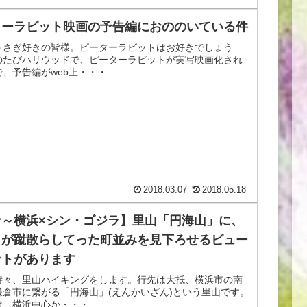
ターラビット映画の予告編におののいている件
うさぎ好きの皆様。ピーターラビットはお好きでしょう
のたびハリウッドで、ピーターラビットが実写映画化され
で、予告編がweb上・・・
2018.03.07
2018.05.18
倉～横浜×シン・ゴジラ】里山「円海山」に、
ラが蹴散らしてった町並みを見下ろせるビュー
ントがあります
時々、里山ハイキングをします。行先は大抵、横浜市の南
鎌倉市に繋がる「円海山」(えんかいざん)という里山です。
は、横浜中心か・・・