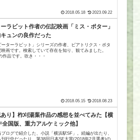
2018.05.18
2023.09.22
ターラビット作者の伝記映画「ミス・ポター」
胸キュンの良作だった
ピーターラビット」シリーズの作者、ビアトリクス・ポタ
記映画です。検索していて存在を知り、観てみました。
年の作品です。吹き・・・
2018.05.15
2018.08.23
記あり】柞刈湯葉作品の感想を並べてみた【横
SF全国版、重力アルケミック他】
当ブログで紹介した、小説「横浜駅SF」。続編が出たり、
刊行中だったり、第38回日本SF大賞(2018年2月選考)の