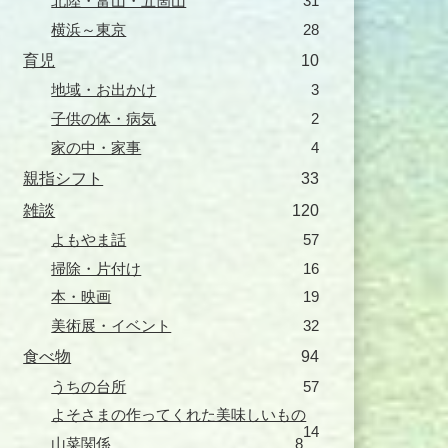
北陸・富山・五箇山
31
横浜～東京
28
育児
10
地域・お出かけ
3
子供の体・病気
2
家の中・家事
4
親指シフト
33
雑談
120
よもやま話
57
掃除・片付け
16
本・映画
19
美術展・イベント
32
食べ物
94
うちの台所
57
よそさまの作ってくれた美味しいもの
14
山菜関係
8