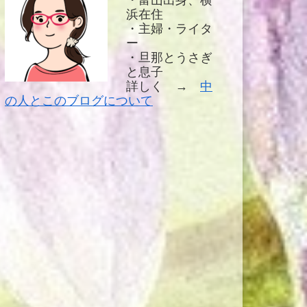
・富山出身、横
浜在住
・主婦・ライタ
ー
・旦那とうさぎ
と息子
詳しく →
中
の人とこのブログについて