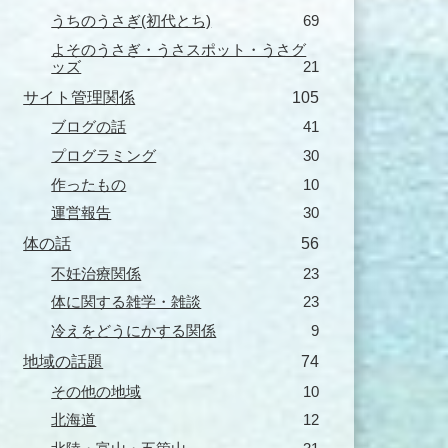
うちのうさぎ(初代とち)
69
よそのうさぎ・うさスポット・うさグ
ッズ
21
サイト管理関係
105
ブログの話
41
プログラミング
30
作ったもの
10
運営報告
30
体の話
56
不妊治療関係
23
体に関する雑学・雑談
23
冷えをどうにかする関係
9
地域の話題
74
その他の地域
10
北海道
12