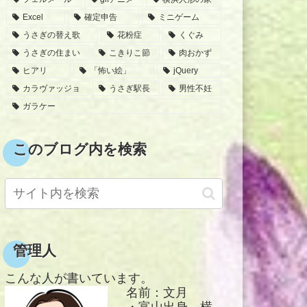
Excel
確定申告
ミニゲーム
うさぎの替え歌
花粉症
くぐみ
うさぎの住まい
こきりこ節
肉おかず
ヒアリ
「怖い絵」
jQuery
カラヴァッジョ
うさぎ駅長
男性不妊
ガラケー
このブログ内を検索
管理人
こんな人が書いています。
名前：文月