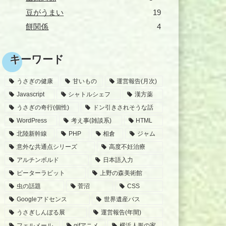
豆がうまい
19
餅関係
4
キーワード
うさぎの健康
甘いもの
運営報告(月次)
Javascript
シャトルシェフ
漢方薬
うさぎの奇行(個性)
ドン引きされそうな話
WordPress
考え事(雑談系)
HTML
北陸新幹線
PHP
相倉
ジャム
意外な共通点シリーズ
高度不妊治療
アルチンボルド
日本語入力
ピーターラビット
上野の森美術館
虫の話題
菅沼
CSS
Googleアドセンス
世界遺産バス
うさぎしんぼる展
運営報告(年間)
フェルメール
gifアニメ
横浜人形の家