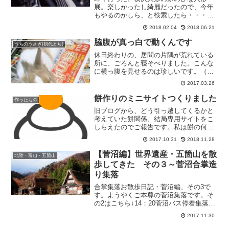
展。楽しかったし綺麗だったので、今年
もやるのかしら、と検索したら・・・前
回ゲストで来ていらした、節句人形
2018.02.04
2018.06.21
工・・・
脇腹が真っ白で動くんです
うちのうさぎ(初代とち)
休日終わりの、居間の片隅が荒れている
所に、ごろんと寝そべりました。こんな
に横っ腹を見せるのは珍しいです。（前
脚はあごの下に敷いています）世
2017.03.26
の・・・
餅作りのミニサイトつくりました
作ったもの
旧ブログから、どう引っ越してくるかと
考えていた餅関係、結局専用サイトをこ
しらえたのでご報告です。私は餅の何が
こんなに好きなのだろうか。うち
2017.10.31
2018.11.28
の・・・
【菅沼編】世界遺産・五箇山を散
北陸・富山・五箇山
歩してきた その３～菅沼合掌造
り集落
合掌集落お散歩日記・菅沼編、その3で
す。ようやくご本尊の菅沼集落です。そ
の2はこちら↓14：20菅沼バス停着集落へ
の降り口がある側(城端・高・・・
2017.11.30