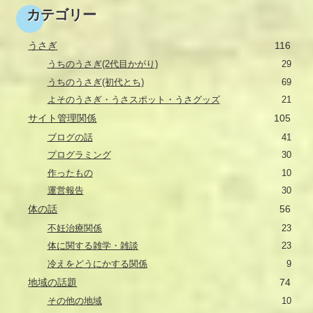
カテゴリー
うさぎ
116
うちのうさぎ(2代目かがり)
29
うちのうさぎ(初代とち)
69
よそのうさぎ・うさスポット・うさグッズ
21
サイト管理関係
105
ブログの話
41
プログラミング
30
作ったもの
10
運営報告
30
体の話
56
不妊治療関係
23
体に関する雑学・雑談
23
冷えをどうにかする関係
9
地域の話題
74
その他の地域
10