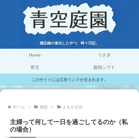
備忘録の進化したやつ、時々日記。
Home
うさぎ
育児
親指シフト
このサイトには広告リンクが含まれます。
ホーム
雑談
よもやま話
主婦って何して一日を過ごしてるのか（私
の場合）