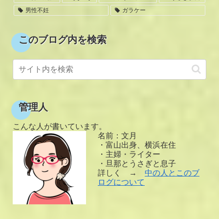
男性不妊
ガラケー
このブログ内を検索
管理人
こんな人が書いています。
名前：文月
・富山出身、横浜在住
・主婦・ライター
・旦那とうさぎと息子
詳しく →
中の人とこのブ
ログについて