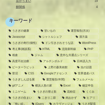
豆がうまい
19
餅関係
4
キーワード
うさぎの健康
甘いもの
運営報告(月次)
Javascript
シャトルシェフ
漢方薬
うさぎの奇行(個性)
ドン引きされそうな話
WordPress
考え事(雑談系)
HTML
北陸新幹線
PHP
相倉
ジャム
意外な共通点シリーズ
高度不妊治療
アルチンボルド
日本語入力
ピーターラビット
上野の森美術館
虫の話題
菅沼
CSS
Googleアドセンス
世界遺産バス
うさぎしんぼる展
運営報告(年間)
フェルメール
gifアニメ
横浜人形の家
Excel
確定申告
ミニゲーム
うさぎの替え歌
花粉症
くぐみ
うさぎの住まい
こきりこ節
肉おかず
ヒアリ
「怖い絵」
jQuery
カラヴァッジョ
うさぎ駅長