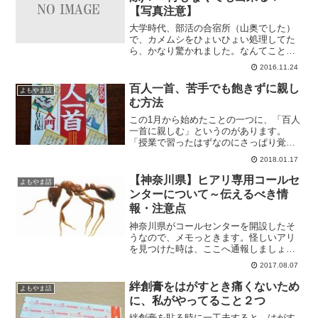
【写真注意】
大学時代、部活の合宿所（山奥でした）
で、カメムシをひょいひょい処理してた
ら、かなり驚かれました。なんてことを
思い出したので、書いてみます。
2016.11.24
山・・・
百人一首、苦手でも飽きずに親し
よもやま話
む方法
この1月から始めたことの一つに、「百人
一首に親しむ」というのがあります。
「授業で習ったはずなのにさっぱり覚え
てない」という方、わりといらっ
2018.01.17
し・・・
【神奈川県】ヒアリ専用コールセ
よもやま話
ンターについて～伝えるべき情
報・注意点
神奈川県がコールセンターを開設したそ
うなので、メモっときます。怪しいアリ
を見つけた時は、ここへ通報しましょ
う。ヒアリ専用コールセンター(神
2017.08.07
奈・・・
絆創膏をはがすとき痛くないため
よもやま話
に、私がやってること２つ
絆創膏を貼る時に一工夫すると、はがす