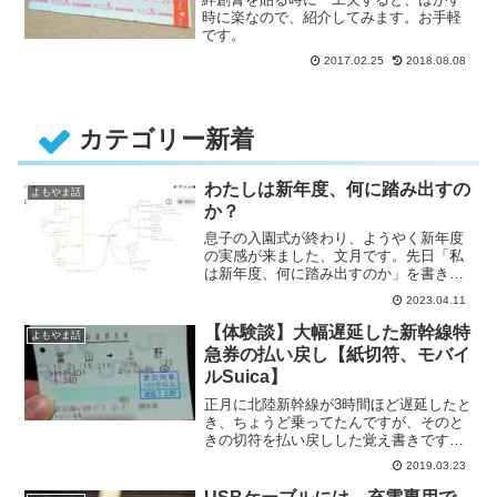
時に楽なので、紹介してみます。お手軽
です。
2017.02.25
2018.08.08
カテゴリー新着
わたしは新年度、何に踏み出すの
よもやま話
か？
息子の入園式が終わり、ようやく新年度
の実感が来ました、文月です。先日「私
は新年度、何に踏み出すのか」を書き出
してみたところ、良い具合に指針
2023.04.11
と・・・
【体験談】大幅遅延した新幹線特
よもやま話
急券の払い戻し【紙切符、モバイ
ルSuica】
正月に北陸新幹線が3時間ほど遅延したと
き、ちょうど乗ってたんですが、そのと
きの切符を払い戻しした覚え書きです。
(記事が遅くなってしまいました・・・
2019.03.23