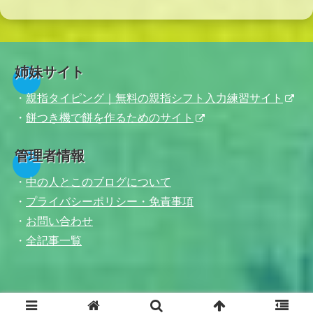
姉妹サイト
・
親指タイピング｜無料の親指シフト入力練習サイト
・
餅つき機で餅を作るためのサイト
管理者情報
・
中の人とこのブログについて
・
プライバシーポリシー・免責事項
・
お問い合わせ
・
全記事一覧
© 2017-2026 青空庭園.