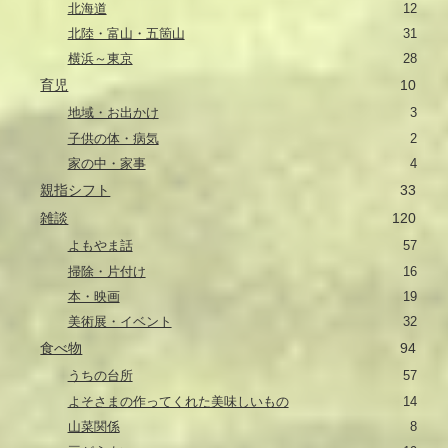
北海道
12
北陸・富山・五箇山
31
横浜～東京
28
育児
10
地域・お出かけ
3
子供の体・病気
2
家の中・家事
4
親指シフト
33
雑談
120
よもやま話
57
掃除・片付け
16
本・映画
19
美術展・イベント
32
食べ物
94
うちの台所
57
よそさまの作ってくれた美味しいもの
14
山菜関係
8