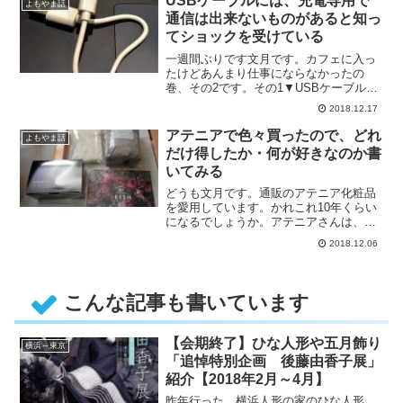
USBケーブルには、充電専用で
よもやま話
通信は出来ないものがあると知っ
てショックを受けている
一週間ぶりです文月です。カフェに入っ
たけどあんまり仕事にならなかったの
巻、その2です。その1▼USBケーブルに
は種類がある端子の形とか、急速・・・
2018.12.17
アテニアで色々買ったので、どれ
よもやま話
だけ得したか・何が好きなのか書
いてみる
どうも文月です。通販のアテニア化粧品
を愛用しています。かれこれ10年くらい
になるでしょうか。アテニアさんは、
時々心配になるくらいプレゼント
2018.12.06
と・・・
こんな記事も書いています
【会期終了】ひな人形や五月飾り
横浜～東京
「追悼特別企画 後藤由香子展」
紹介【2018年2月～4月】
昨年行った、横浜人形の家のひな人形