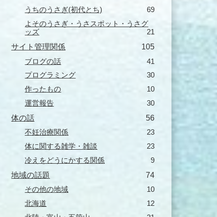
うちのうさぎ(初代とち)
69
よそのうさぎ・うさスポット・うさグ
ッズ
21
サイト管理関係
105
ブログの話
41
プログラミング
30
作ったもの
10
運営報告
30
体の話
56
不妊治療関係
23
体に関する雑学・雑談
23
冷えをどうにかする関係
9
地域の話題
74
その他の地域
10
北海道
12