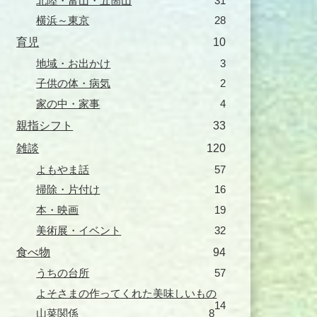
北陸・富山・五箇山
31
横浜～東京
28
育児
10
地域・お出かけ
3
子供の体・病気
2
家の中・家事
4
親指シフト
33
雑談
120
よもやま話
57
掃除・片付け
16
本・映画
19
美術展・イベント
32
食べ物
94
うちの台所
57
よそさまの作ってくれた美味しいもの
14
山菜関係
8