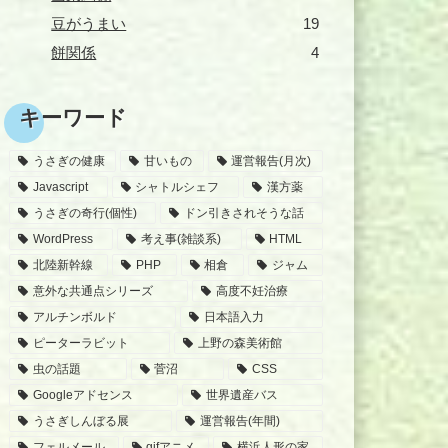
豆がうまい
19
餅関係
4
キーワード
うさぎの健康
甘いもの
運営報告(月次)
Javascript
シャトルシェフ
漢方薬
うさぎの奇行(個性)
ドン引きされそうな話
WordPress
考え事(雑談系)
HTML
北陸新幹線
PHP
相倉
ジャム
意外な共通点シリーズ
高度不妊治療
アルチンボルド
日本語入力
ピーターラビット
上野の森美術館
虫の話題
菅沼
CSS
Googleアドセンス
世界遺産バス
うさぎしんぼる展
運営報告(年間)
フェルメール
gifアニメ
横浜人形の家