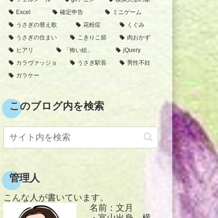
Excel
確定申告
ミニゲーム
うさぎの替え歌
花粉症
くぐみ
うさぎの住まい
こきりこ節
肉おかず
ヒアリ
「怖い絵」
jQuery
カラヴァッジョ
うさぎ駅長
男性不妊
ガラケー
このブログ内を検索
管理人
こんな人が書いています。
名前：文月
・富山出身、横