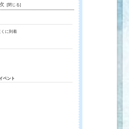
次
近くに到着
イベント
約