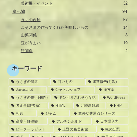
美術展・イベント
32
食べ物
94
うちの台所
57
よそさまの作ってくれた美味しいもの
14
山菜関係
8
豆がうまい
19
餅関係
4
キーワード
うさぎの健康
甘いもの
運営報告(月次)
Javascript
シャトルシェフ
漢方薬
うさぎの奇行(個性)
ドン引きされそうな話
WordPress
考え事(雑談系)
HTML
北陸新幹線
PHP
相倉
ジャム
意外な共通点シリーズ
高度不妊治療
アルチンボルド
日本語入力
ピーターラビット
上野の森美術館
虫の話題