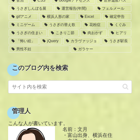
菅沼
CSS
Googleアドセンス
世界遺産バス
うさぎしんぼる展
運営報告(年間)
フェルメール
gifアニメ
横浜人形の家
Excel
確定申告
ミニゲーム
うさぎの替え歌
花粉症
くぐみ
うさぎの住まい
こきりこ節
肉おかず
ヒアリ
「怖い絵」
jQuery
カラヴァッジョ
うさぎ駅長
男性不妊
ガラケー
このブログ内を検索
管理人
こんな人が書いています。
名前：文月
・富山出身、横浜在住