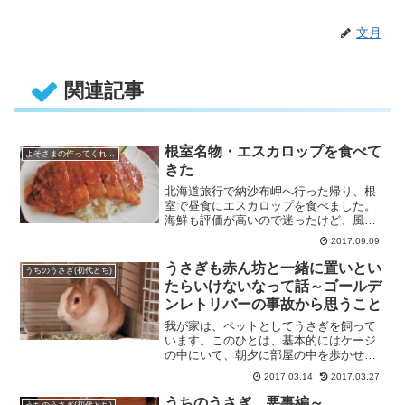
文月
関連記事
根室名物・エスカロップを食べて
よそさまの作ってくれた美味しいもの
きた
北海道旅行で納沙布岬へ行った帰り、根
室で昼食にエスカロップを食べました。
海鮮も評価が高いので迷ったけど、風が
強くて寒い日だったので、温かい
2017.09.09
食・・・
うさぎも赤ん坊と一緒に置いとい
うちのうさぎ(初代とち)
たらいけないなって話～ゴールデ
ンレトリバーの事故から思うこと
我が家は、ペットとしてうさぎを飼って
います。このひとは、基本的にはケージ
の中にいて、朝夕に部屋の中を歩かせて
います。休日は、一日中居間に出
2017.03.14
2017.03.27
し・・・
うちのうさぎ、悪事編～