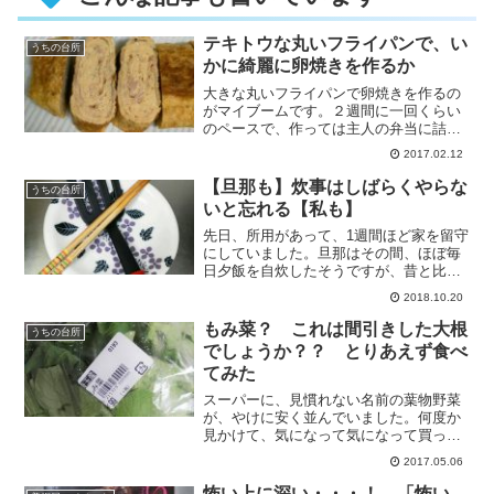
テキトウな丸いフライパンで、い
うちの台所
かに綺麗に卵焼きを作るか
大きな丸いフライパンで卵焼きを作るの
がマイブームです。２週間に一回くらい
のペースで、作っては主人の弁当に詰め
たり、自分の昼食にしています。
2017.02.12
ち・・・
【旦那も】炊事はしばらくやらな
うちの台所
いと忘れる【私も】
先日、所用があって、1週間ほど家を留守
にしていました。旦那はその間、ほぼ毎
日夕飯を自炊したそうですが、昔と比べ
て段取りが明らかに悪くなった、・・・
2018.10.20
もみ菜？ これは間引きした大根
うちの台所
でしょうか？？ とりあえず食べ
てみた
スーパーに、見慣れない名前の葉物野菜
が、やけに安く並んでいました。何度か
見かけて、気になって気になって買って
きました。間引きした大根にしか
2017.05.06
見・・・
怖い上に深い・・・！ 「怖い