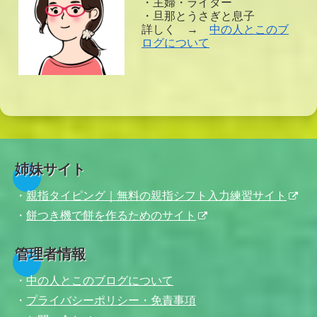
・主婦・ライター
・旦那とうさぎと息子
詳しく →
中の人とこのブ
ログについて
姉妹サイト
・
親指タイピング｜無料の親指シフト入力練習サイト
・
餅つき機で餅を作るためのサイト
管理者情報
・
中の人とこのブログについて
・
プライバシーポリシー・免責事項