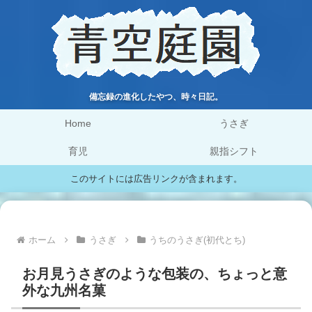
備忘録の進化したやつ、時々日記。
Home
うさぎ
育児
親指シフト
このサイトには広告リンクが含まれます。
ホーム
うさぎ
うちのうさぎ(初代とち)
お月見うさぎのような包装の、ちょっと意
外な九州名菓