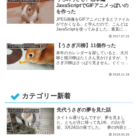
うちのうさぎ(初代とち)
JavaScriptでGIFアニメっぽいの
を作った
JPEG画像をGIFアニメにするとファイル
がでかくなる、と学んだので、こんどは
JavaScriptを使ってみました。素直に動
画を撮れって？ ・・・
2017.07.22
【うさぎ川柳】11個作った
うちのうさぎ(2代目かがり)
来年のカレンダーを探していると、犬川
柳と猫川柳はたくさん見かけますが、う
さぎ川柳はさっぱり見ません。ぐぐって
みたら、若干1種類ほど見つけまし・・・
2018.11.19
カテゴリー新着
先代うさぎの夢を見た話
うちのうさぎ(初代とち)
タイトル通りなんですが、夢を見まし
た。とちが月に帰って丸1年、の2か月
前、3月24日の夜でした。 夢の内容とし
ては、まあ夢なんで、なんか変な・・・
2019.03.26