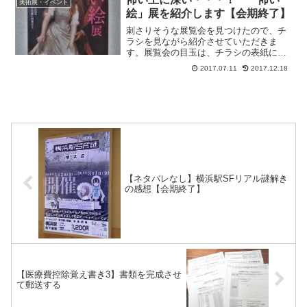
美術展・イベント
絵」展を紹介します【会期終了】
刺さりそうな展覧会を見つけたので、チ
ラシを見ながら紹介させていただきま
す。展覧会の目玉は、チラシの表紙にな
っているこの絵です。何も言われな
2017.07.11
2017.12.18
く・・・
【ネタバレなし】横浜駅SFリアル謎解き
の感想【会期終了】
【医療費控除覚え書き3】書類を完成させ
て郵送する