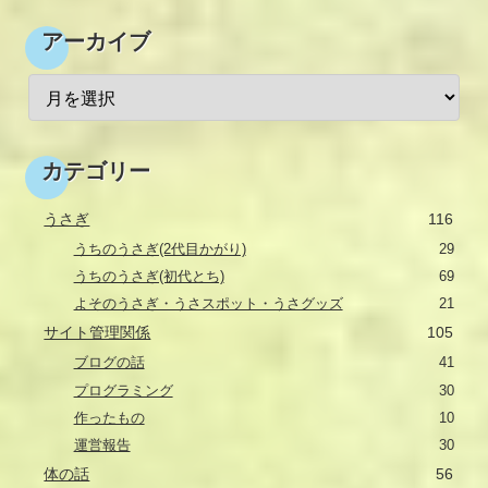
アーカイブ
カテゴリー
うさぎ
116
うちのうさぎ(2代目かがり)
29
うちのうさぎ(初代とち)
69
よそのうさぎ・うさスポット・うさグッズ
21
サイト管理関係
105
ブログの話
41
プログラミング
30
作ったもの
10
運営報告
30
体の話
56