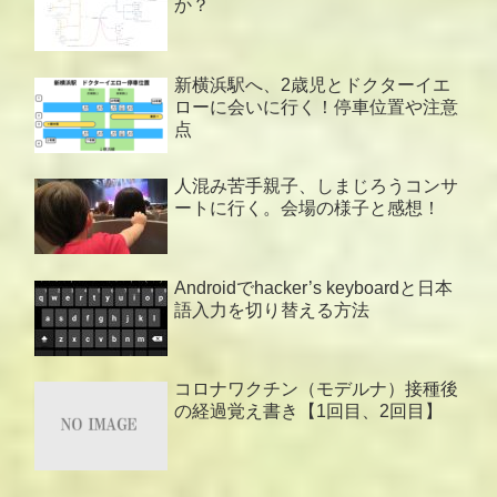
か？
新横浜駅へ、2歳児とドクターイエ
ローに会いに行く！停車位置や注意
点
人混み苦手親子、しまじろうコンサ
ートに行く。会場の様子と感想！
Androidでhacker’s keyboardと日本
語入力を切り替える方法
コロナワクチン（モデルナ）接種後
の経過覚え書き【1回目、2回目】