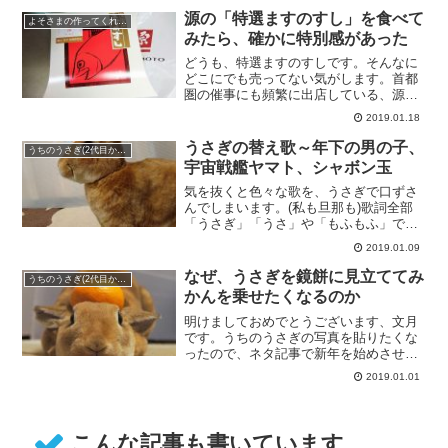
源の「特選ますのすし」を食べて
よそさまの作ってくれた美味しいもの
みたら、確かに特別感があった
どうも、特選ますのすしです。そんなに
どこにでも売ってない気がします。首都
圏の催事にも頻繁に出店している、源さ
んの製品です。匂いたつほんもの
2019.01.18
の・・・
うさぎの替え歌～年下の男の子、
うちのうさぎ(2代目かがり)
宇宙戦艦ヤマト、シャボン玉
気を抜くと色々な歌を、うさぎで口ずさ
んでしまいます。(私も旦那も)歌詞全部
「うさぎ」「うさ」や「もふもふ」で歌
うのが初級。意味のある歌詞で歌・・・
2019.01.09
なぜ、うさぎを鏡餅に見立ててみ
うちのうさぎ(2代目かがり)
かんを乗せたくなるのか
明けましておめでとうございます、文月
です。うちのうさぎの写真を貼りたくな
ったので、ネタ記事で新年を始めさせて
いただきます。 さて、お餅っぽ
2019.01.01
い・・・
こんな記事も書いています