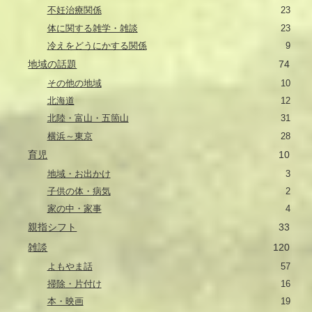
不妊治療関係
23
体に関する雑学・雑談
23
冷えをどうにかする関係
9
地域の話題
74
その他の地域
10
北海道
12
北陸・富山・五箇山
31
横浜～東京
28
育児
10
地域・お出かけ
3
子供の体・病気
2
家の中・家事
4
親指シフト
33
雑談
120
よもやま話
57
掃除・片付け
16
本・映画
19