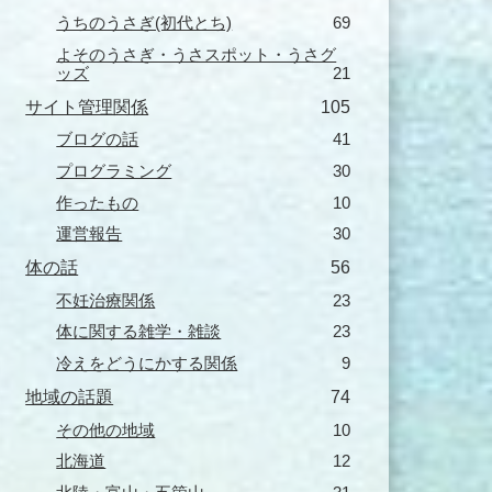
うちのうさぎ(初代とち)
69
よそのうさぎ・うさスポット・うさグ
ッズ
21
サイト管理関係
105
ブログの話
41
プログラミング
30
作ったもの
10
運営報告
30
体の話
56
不妊治療関係
23
体に関する雑学・雑談
23
冷えをどうにかする関係
9
地域の話題
74
その他の地域
10
北海道
12