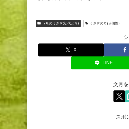
うちのうさぎ(初代とち)
うさぎの奇行(個性)
シ
X
LINE
文月を
スポ