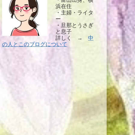
・富山出身、横
浜在住
・主婦・ライタ
ー
・旦那とうさぎ
と息子
詳しく →
中
の人とこのブログについて