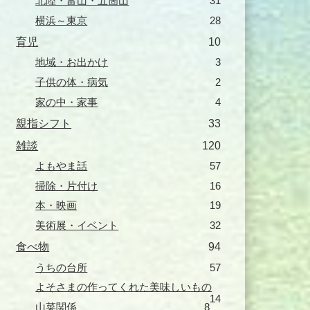
北陸・富山・五箇山
31
横浜～東京
28
育児
10
地域・お出かけ
3
子供の体・病気
2
家の中・家事
4
親指シフト
33
雑談
120
よもやま話
57
掃除・片付け
16
本・映画
19
美術展・イベント
32
食べ物
94
うちの台所
57
よそさまの作ってくれた美味しいもの
14
山菜関係
8