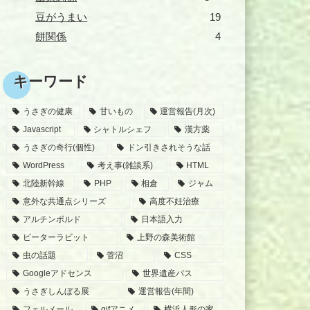
豆がうまい
19
餅関係
4
キーワード
うさぎの健康
甘いもの
運営報告(月次)
Javascript
シャトルシェフ
漢方薬
うさぎの奇行(個性)
ドン引きされそうな話
WordPress
考え事(雑談系)
HTML
北陸新幹線
PHP
相倉
ジャム
意外な共通点シリーズ
高度不妊治療
アルチンボルド
日本語入力
ピーターラビット
上野の森美術館
虫の話題
菅沼
CSS
Googleアドセンス
世界遺産バス
うさぎしんぼる展
運営報告(年間)
フェルメール
gifアニメ
横浜人形の家