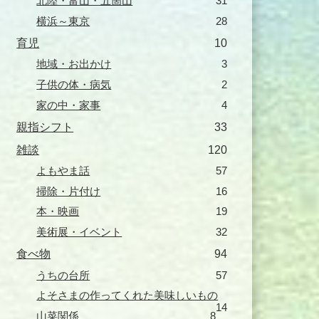
北陸・富山・五箇山
31
横浜～東京
28
育児
10
地域・お出かけ
3
子供の体・病気
2
家の中・家事
4
親指シフト
33
雑談
120
よもやま話
57
掃除・片付け
16
本・映画
19
美術展・イベント
32
食べ物
94
うちの台所
57
よそさまの作ってくれた美味しいもの
14
山菜関係
8