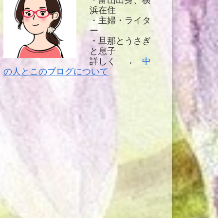
・富山出身、横
浜在住
・主婦・ライタ
ー
・旦那とうさぎ
と息子
詳しく →
中
の人とこのブログについて