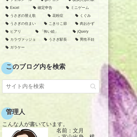
Excel
確定申告
ミニゲーム
うさぎの替え歌
花粉症
くぐみ
うさぎの住まい
こきりこ節
肉おかず
ヒアリ
「怖い絵」
jQuery
カラヴァッジョ
うさぎ駅長
男性不妊
ガラケー
このブログ内を検索
管理人
こんな人が書いています。
名前：文月