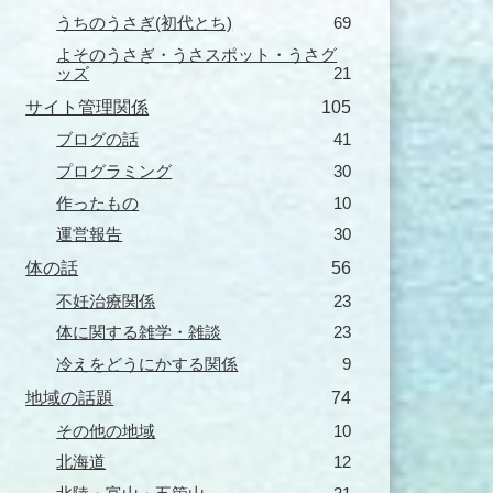
うちのうさぎ(初代とち)
69
よそのうさぎ・うさスポット・うさグ
ッズ
21
サイト管理関係
105
ブログの話
41
プログラミング
30
作ったもの
10
運営報告
30
体の話
56
不妊治療関係
23
体に関する雑学・雑談
23
冷えをどうにかする関係
9
地域の話題
74
その他の地域
10
北海道
12