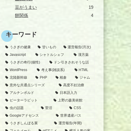
豆がうまい
19
餅関係
4
キーワード
うさぎの健康
甘いもの
運営報告(月次)
Javascript
シャトルシェフ
漢方薬
うさぎの奇行(個性)
ドン引きされそうな話
WordPress
考え事(雑談系)
HTML
北陸新幹線
PHP
相倉
ジャム
意外な共通点シリーズ
高度不妊治療
アルチンボルド
日本語入力
ピーターラビット
上野の森美術館
虫の話題
菅沼
CSS
Googleアドセンス
世界遺産バス
うさぎしんぼる展
運営報告(年間)
フェルメール
gifアニメ
横浜人形の家