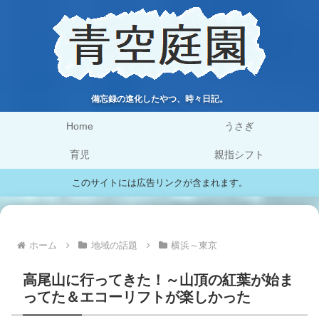
備忘録の進化したやつ、時々日記。
Home
うさぎ
育児
親指シフト
このサイトには広告リンクが含まれます。
ホーム
地域の話題
横浜～東京
高尾山に行ってきた！～山頂の紅葉が始ま
ってた＆エコーリフトが楽しかった