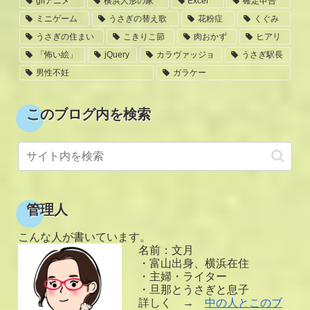
gifアニメ
横浜人形の家
Excel
確定申告
ミニゲーム
うさぎの替え歌
花粉症
くぐみ
うさぎの住まい
こきりこ節
肉おかず
ヒアリ
「怖い絵」
jQuery
カラヴァッジョ
うさぎ駅長
男性不妊
ガラケー
このブログ内を検索
管理人
こんな人が書いています。
名前：文月
・富山出身、横浜在住
・主婦・ライター
・旦那とうさぎと息子
詳しく →
中の人とこのブ