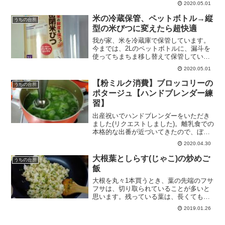
2020.05.01
か・・・
米の冷蔵保管、ペットボトル→縦
うちの台所
型の米びつに変えたら超快適
我が家、米を冷蔵庫で保管しています。
今までは、2Lのペットボトルに、漏斗を
使ってちまちま移し替えて保管していま
した。5kgを2本に移して、冷・・・
2020.05.01
【粉ミルク消費】ブロッコリーの
うちの台所
ポタージュ【ハンドブレンダー練
習】
出産祝いでハンドブレンダーをいただき
ました(リクエストしました)。離乳食での
本格的な出番が近づいてきたので、ぼち
ぼち使う練習をしています。と・・・
2020.04.30
大根葉としらす(じゃこ)の炒めご
うちの台所
飯
大根を丸々1本買うとき、葉の先端のフサ
フサは、切り取られていることが多いと
思います。残っている葉は、長くても
15cm程度でしょうか。もはや茎・・・
2019.01.26