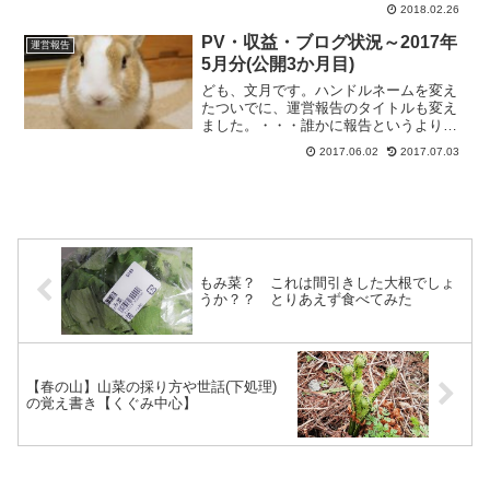
し、良く手入れもされていて、居心
2018.02.26
地・・・
PV・収益・ブログ状況～2017年
運営報告
5月分(公開3か月目)
ども、文月です。ハンドルネームを変え
たついでに、運営報告のタイトルも変え
ました。・・・誰かに報告というより、
覚え書きにしかなってせんが。最
2017.06.02
2017.07.03
初・・・
もみ菜？ これは間引きした大根でしょ
うか？？ とりあえず食べてみた
【春の山】山菜の採り方や世話(下処理)
の覚え書き【くぐみ中心】