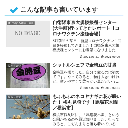
こんな記事も書いています
自衛隊東京大規模接種センター
体に関する雑学・雑談
(大手町)行ってきたレポート【コ
ロナワクチン接種会場】
8月前半の某日、新型コロナワクチン１回
目を接種してきました！自衛隊東京大規
模接種センターにお世話になりました。
誘導がとてもスムーズで、感動し・・・
2021.08.31
2021.09.06
シャトルシェフで金時豆の甘煮
豆がうまい
金時豆を煮ました。自分で煮るのは初め
てです。やってみると、粒は大きいけれ
ど、煮えやすくて柔らかい豆だという印
象でした。（大豆や花豆と比べ
2017.02.26
2018.03.31
て）・・・
もふもふのネコヤナギに花が咲い
横浜～東京
た！ 梅も見頃です【馬場花木園
／横浜市】
横浜市鶴見区に、「馬場花木園」という
公園があるのを最近知りました。行って
みると、こぢんまりと落ち着いている