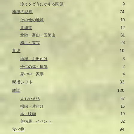
冷えをどうにかする関係
9
地域の話題
74
その他の地域
10
北海道
12
北陸・富山・五箇山
31
横浜～東京
28
育児
10
地域・お出かけ
3
子供の体・病気
2
家の中・家事
4
親指シフト
33
雑談
120
よもやま話
57
掃除・片付け
16
本・映画
19
美術展・イベント
32
食べ物
94