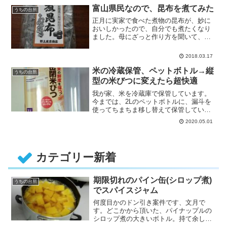
富山県民なので、昆布を煮てみた
うちの台所
正月に実家で食べた煮物の昆布が、妙に
おいしかったので、自分でも煮たくなり
ました。母にざっと作り方を聞いて、や
ってみたので書きます。雑な作り
方・・・
2018.03.17
米の冷蔵保管、ペットボトル→縦
うちの台所
型の米びつに変えたら超快適
我が家、米を冷蔵庫で保管しています。
今までは、2Lのペットボトルに、漏斗を
使ってちまちま移し替えて保管していま
した。5kgを2本に移して、冷・・・
2020.05.01
カテゴリー新着
期限切れのパイン缶(シロップ煮)
うちの台所
でスパイスジャム
何度目かのドン引き案件です、文月で
す。どこかから頂いた、パイナップルの
シロップ煮の大きいボトル。持て余して
収納に突っ込んだまま、いつの間に