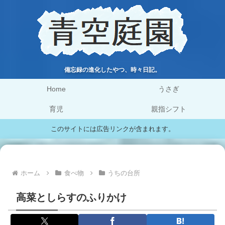
備忘録の進化したやつ、時々日記。
Home
うさぎ
育児
親指シフト
このサイトには広告リンクが含まれます。
ホーム
食べ物
うちの台所
高菜としらすのふりかけ