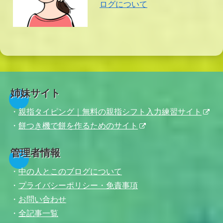
ログについて
姉妹サイト
・
親指タイピング｜無料の親指シフト入力練習サイト
・
餅つき機で餅を作るためのサイト
管理者情報
・
中の人とこのブログについて
・
プライバシーポリシー・免責事項
・
お問い合わせ
・
全記事一覧