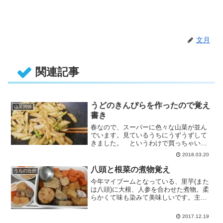
文月
関連記事
うどのきんぴらを作ったので覚え
山菜関係
書き
春なので、スーパーに色々な山菜が並ん
でいます。見ているうちにうずうずして
きました。 というわけで買っちゃいま
した。山うど。実家の近所の山で
2018.03.20
採・・・
八頭と根菜の煮物覚え
うちの台所
今年マイブームとなっている、里芋(また
は八頭)に大根、人参を合わせた煮物。柔
らかくて味も染みて美味しいです。主人
はおでんの仲間と認識してるよ・・・
2017.12.19