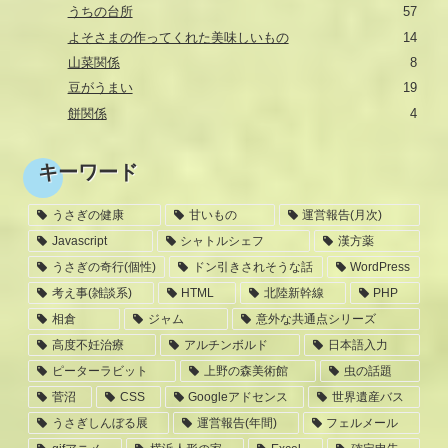
うちの台所
57
よそさまの作ってくれた美味しいもの
14
山菜関係
8
豆がうまい
19
餅関係
4
キーワード
うさぎの健康
甘いもの
運営報告(月次)
Javascript
シャトルシェフ
漢方薬
うさぎの奇行(個性)
ドン引きされそうな話
WordPress
考え事(雑談系)
HTML
北陸新幹線
PHP
相倉
ジャム
意外な共通点シリーズ
高度不妊治療
アルチンボルド
日本語入力
ピーターラビット
上野の森美術館
虫の話題
菅沼
CSS
Googleアドセンス
世界遺産バス
うさぎしんぼる展
運営報告(年間)
フェルメール