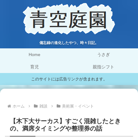
備忘録の進化したやつ、時々日記。
Home
うさぎ
育児
親指シフト
このサイトには広告リンクが含まれます。
ホーム
雑談
美術展・イベント
【木下大サーカス】すごく混雑したとき
の、満席タイミングや整理券の話