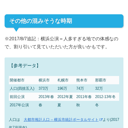
その他の混みそうな時期
※2017/8/7追記：横浜公演＝人多すぎる地での体感なの
で、割り引いて見ていただいた方が良いかもです。
【参考データ】
開催都市
横浜市
札幌市
熊本市
那覇市
人口(四捨五入)
373万
196万
74万
32万
前回公演
2013年春
2012年夏
2011年春
2012-13年冬
2017年公演
春
夏
秋
冬
人口は
大都市推計人口 – 横浜市統計ポータルサイト
より(2017
年7月現在)