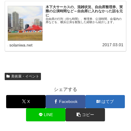
木下大サーカスの、混雑状況、自由席整理券、実
際の公演時間など～自由席に入れなかった話を元
に
自由席の行列（待ち時間）、整理券、公演時間、会場内の
席などを、横浜公演を観覧した経験から紹介します。
2017.03.01
solaniwa.net
美術展・イベント
シェアする
X
Facebook
はてブ
LINE
コピー