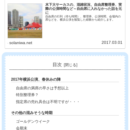
木下大サーカスの、混雑状況、自由席整理券、実
際の公演時間など～自由席に入れなかった話を元
に
自由席の行列（待ち時間）、整理券、公演時間、会場内の
席などを、横浜公演を観覧した経験から紹介します。
2017.03.01
solaniwa.net
目次
2017年横浜公演、春休みの陣
自由席の満席の早さは予想以上
特別整理券？
指定席の売れ具合は不明ですが・・・
その他の混みそうな時期
ゴールデンウイーク
会期末