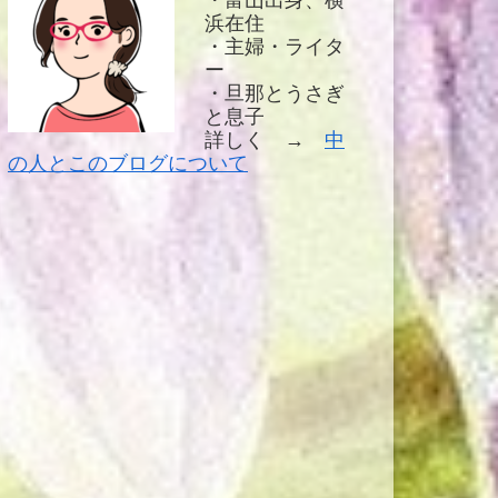
・富山出身、横
浜在住
・主婦・ライタ
ー
・旦那とうさぎ
と息子
詳しく →
中
の人とこのブログについて