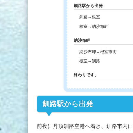
釧路駅から出発
釧路→根室
根室→納沙布岬
納沙布岬
納沙布岬→根室市街
根室→釧路
終わりです。
釧路駅から出発
前夜に丹頂釧路空港へ着き、釧路市内に