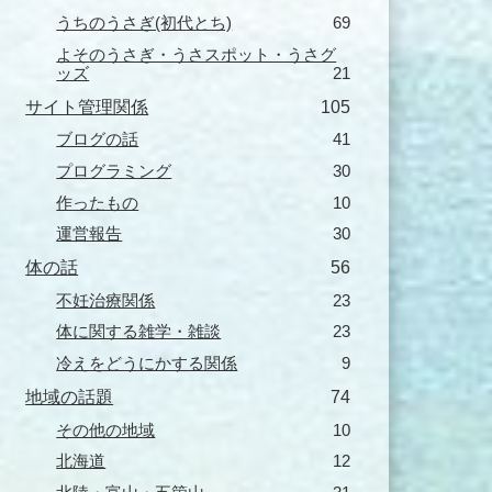
うちのうさぎ(初代とち)
69
よそのうさぎ・うさスポット・うさグ
ッズ
21
サイト管理関係
105
ブログの話
41
プログラミング
30
作ったもの
10
運営報告
30
体の話
56
不妊治療関係
23
体に関する雑学・雑談
23
冷えをどうにかする関係
9
地域の話題
74
その他の地域
10
北海道
12