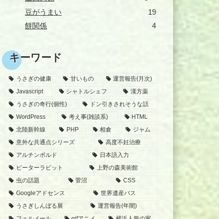
豆がうまい
19
餅関係
4
キーワード
うさぎの健康
甘いもの
運営報告(月次)
Javascript
シャトルシェフ
漢方薬
うさぎの奇行(個性)
ドン引きされそうな話
WordPress
考え事(雑談系)
HTML
北陸新幹線
PHP
相倉
ジャム
意外な共通点シリーズ
高度不妊治療
アルチンボルド
日本語入力
ピーターラビット
上野の森美術館
虫の話題
菅沼
CSS
Googleアドセンス
世界遺産バス
うさぎしんぼる展
運営報告(年間)
フェルメール
gifアニメ
横浜人形の家