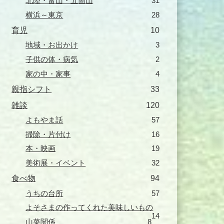
北陸・富山・五箇山
31
横浜～東京
28
育児
10
地域・お出かけ
3
子供の体・病気
2
家の中・家事
4
親指シフト
33
雑談
120
よもやま話
57
掃除・片付け
16
本・映画
19
美術展・イベント
32
食べ物
94
うちの台所
57
よそさまの作ってくれた美味しいもの
14
山菜関係
8