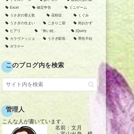
Excel
確定申告
ミニゲーム
うさぎの替え歌
花粉症
くぐみ
うさぎの住まい
こきりこ節
肉おかず
ヒアリ
「怖い絵」
jQuery
カラヴァッジョ
うさぎ駅長
男性不妊
ガラケー
このブログ内を検索
管理人
こんな人が書いています。
名前：文月