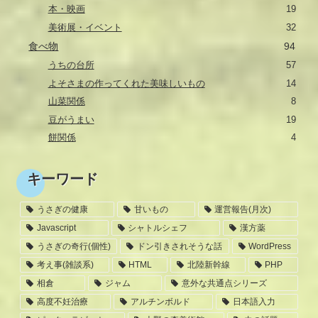
本・映画
19
美術展・イベント
32
食べ物
94
うちの台所
57
よそさまの作ってくれた美味しいもの
14
山菜関係
8
豆がうまい
19
餅関係
4
キーワード
うさぎの健康
甘いもの
運営報告(月次)
Javascript
シャトルシェフ
漢方薬
うさぎの奇行(個性)
ドン引きされそうな話
WordPress
考え事(雑談系)
HTML
北陸新幹線
PHP
相倉
ジャム
意外な共通点シリーズ
高度不妊治療
アルチンボルド
日本語入力