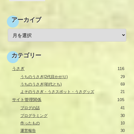
アーカイブ
カテゴリー
うさぎ
116
うちのうさぎ(2代目かがり)
29
うちのうさぎ(初代とち)
69
よそのうさぎ・うさスポット・うさグッズ
21
サイト管理関係
105
ブログの話
41
プログラミング
30
作ったもの
10
運営報告
30