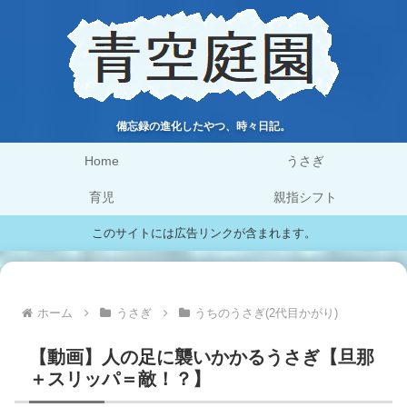
備忘録の進化したやつ、時々日記。
Home
うさぎ
育児
親指シフト
このサイトには広告リンクが含まれます。
ホーム
うさぎ
うちのうさぎ(2代目かがり)
【動画】人の足に襲いかかるうさぎ【旦那
＋スリッパ＝敵！？】