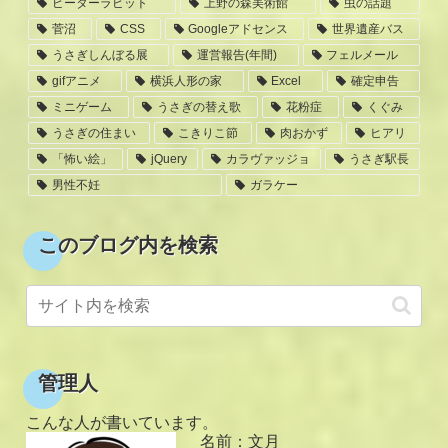
ピーターラビット
上野の森美術館
虫の話題
菅沼
CSS
Googleアドセンス
世界遺産バス
うさぎしんぼる展
運営報告(年間)
フェルメール
gifアニメ
横浜人形の家
Excel
確定申告
ミニゲーム
うさぎの替え歌
花粉症
くぐみ
うさぎの住まい
こきりこ節
肉おかず
ヒアリ
「怖い絵」
jQuery
カラヴァッジョ
うさぎ駅長
男性不妊
ガラケー
このブログ内を検索
管理人
こんな人が書いています。
名前：文月