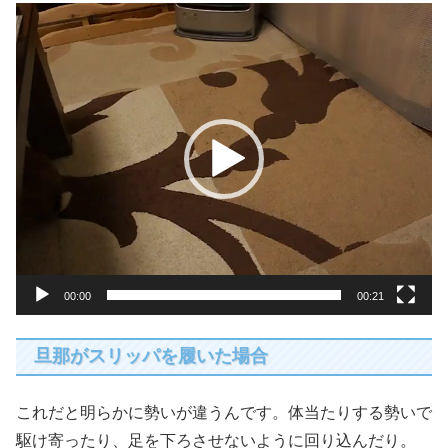
動
画
プ
レ
ー
ヤ
ー
00:00
00:21
旦那がスリッパを履いた場合
これだと明らかに勢いが違うんです。体当たりする勢いで
駆け寄ったり、足を下ろさせないように回り込んだり。