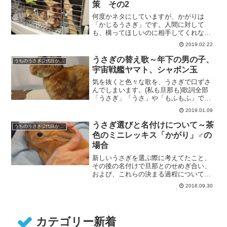
策 その2
何度かネタにしていますが、かがりは
「かじるうさぎ」です。人間に対して
も、構ってほしいのに相手してくれない
とか、不満があるときは軽くかじりま
2019.02.22
す・・・
うさぎの替え歌～年下の男の子、
うちのうさぎ(2代目かがり)
宇宙戦艦ヤマト、シャボン玉
気を抜くと色々な歌を、うさぎで口ずさ
んでしまいます。(私も旦那も)歌詞全部
「うさぎ」「うさ」や「もふもふ」で歌
うのが初級。意味のある歌詞で歌・・・
2019.01.09
うさぎ選びと名付けについて～茶
うちのうさぎ(2代目かがり)
色のミニレッキス「かがり」♂の
場合
新しいうさぎを選ぶ際に考えてたこと、
その後の名付けで旦那とのせめぎ合い、
および、これらの決まる過程について覚
え書きです。(店で旦那になでられ・・・
2018.09.30
カテゴリー新着