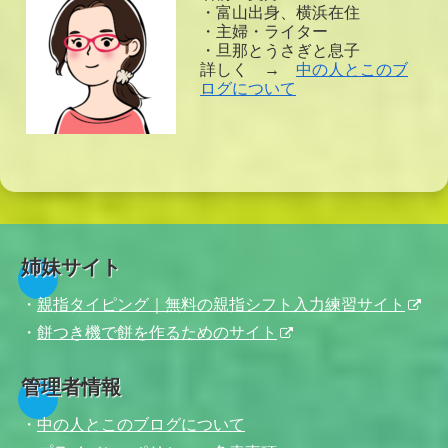
・富山出身、横浜在住
・主婦・ライター
・旦那とうさぎと息子
詳しく →
中の人とこのブ
ログについて
姉妹サイト
・
親指タイピング｜無料の親指シフト入力練習サイト
・
餅つき機で餅を作るためのサイト
管理者情報
・
中の人とこのブログについて