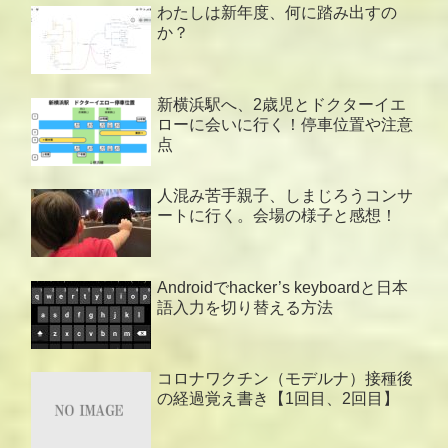
わたしは新年度、何に踏み出すの
か？
新横浜駅へ、2歳児とドクターイエ
ローに会いに行く！停車位置や注意
点
人混み苦手親子、しまじろうコンサ
ートに行く。会場の様子と感想！
Androidでhacker’s keyboardと日本
語入力を切り替える方法
コロナワクチン（モデルナ）接種後
の経過覚え書き【1回目、2回目】