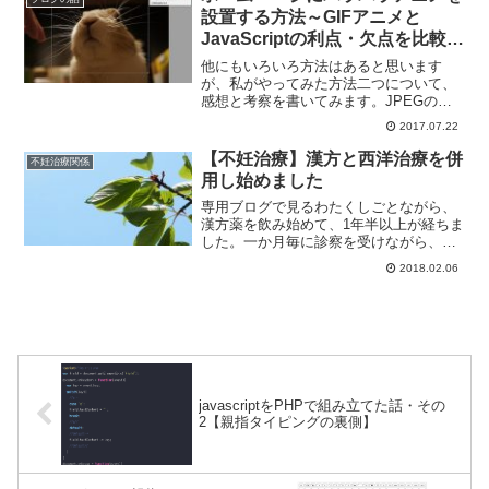
設置する方法～GIFアニメと
JavaScriptの利点・欠点を比較し
てみる
他にもいろいろ方法はあると思います
が、私がやってみた方法二つについて、
感想と考察を書いてみます。JPEGの写
真画像を使って遊んだ記事の総括
2017.07.22
で・・・
【不妊治療】漢方と西洋治療を併
不妊治療関係
用し始めました
専用ブログで見るわたくしごとながら、
漢方薬を飲み始めて、1年半以上が経ちま
した。一か月毎に診察を受けながら、今
まで飲んだ処方は5種類。段々最・・・
2018.02.06
javascriptをPHPで組み立てた話・その
2【親指タイピングの裏側】