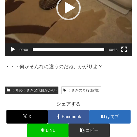
ヤ
ー
00:00
00:15
・・・何がそんなに違うのだね、かがりよ？
うちのうさぎ(2代目かがり)
うさぎの奇行(個性)
シェアする
X
Facebook
はてブ
LINE
コピー