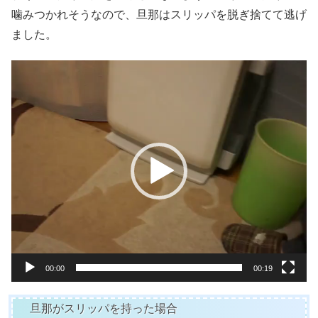
噛みつかれそうなので、旦那はスリッパを脱ぎ捨てて逃げ
ました。
動
画
プ
レ
ー
ヤ
ー
00:00
00:19
旦那がスリッパを持った場合