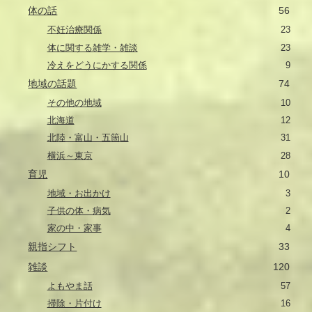
体の話
56
不妊治療関係
23
体に関する雑学・雑談
23
冷えをどうにかする関係
9
地域の話題
74
その他の地域
10
北海道
12
北陸・富山・五箇山
31
横浜～東京
28
育児
10
地域・お出かけ
3
子供の体・病気
2
家の中・家事
4
親指シフト
33
雑談
120
よもやま話
57
掃除・片付け
16