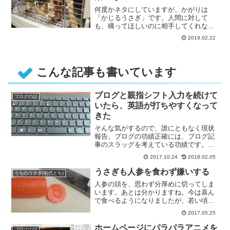
何度かネタにしていますが、かがりは
「かじるうさぎ」です。人間に対して
も、構ってほしいのに相手してくれない
とか、不満があるときは軽くかじりま
2019.02.22
す・・・
こんな記事も書いています
ブログと親指シフト入力を続けて
ブログの話
いたら、英語が打ちやすくなって
きた
そんな気がするので、誰にともなく現状
報告。ブログの功績正確には、ブログ記
事のスラッグを考えている功績です。あ
と裏方のプログラムをいじってる
2017.10.24
2018.02.05
功・・・
うさぎも人参を食わず嫌いする
うちのうさぎ(初代とち)
人参の頭を、思わず分厚めに切ってしま
います。あとは分かりますね。今は喜ん
で食べるようになりましたが、若い頃は
人参を食べませんでした。人参を
2017.05.25
食・・・
ホームページにパラパラアニメを
ブログの話