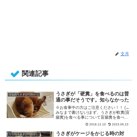
文月
関連記事
うさぎが「硬糞」を食べるのは普
うちのうさぎ(2代目かがり)
通の事だそうです。知らなかった
※お食事中の方はご注意ください！！ (←
みなまで書けない)まず、うさぎが軟糞(盲
腸糞)を食べる事について盲腸糞を食べる
ことなら、うさぎを飼い・・・
2018.12.10
2023.06.23
うさぎがケージをかじる時の対
うちのうさぎ(2代目かがり)