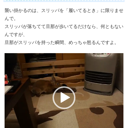
襲い掛かるのは、スリッパを「履いてるとき」に限りませ
んで。
スリッパが落ちてて旦那が歩いてるだけなら、何ともない
んですが、
旦那がスリッパを持った瞬間、めっちゃ怒るんですよ。
動
画
プ
レ
ー
ヤ
ー