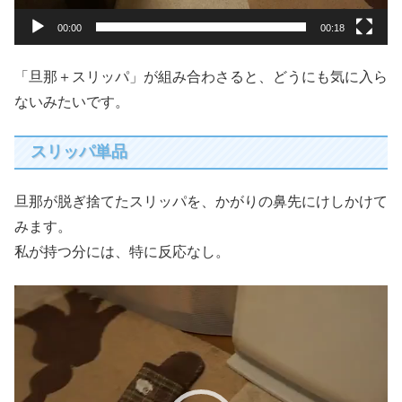
00:00
00:18
「旦那＋スリッパ」が組み合わさると、どうにも気に入ら
ないみたいです。
スリッパ単品
旦那が脱ぎ捨てたスリッパを、かがりの鼻先にけしかけて
みます。
私が持つ分には、特に反応なし。
動
画
プ
レ
ー