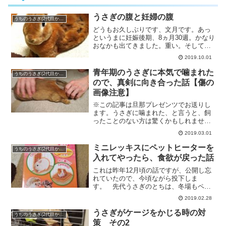
うさぎの腹と妊婦の腹
うちのうさぎ(2代目かがり)
どうもお久しぶりです、文月です。あっ
というまに妊娠後期、8ヵ月30週。かなり
おなかも出てきました。重い。そして中
の人がよく動く！うさぎの腹さ・・・
2019.10.01
青年期のうさぎに本気で噛まれた
うちのうさぎ(2代目かがり)
ので、真剣に向き合った話【傷の
画像注意】
※この記事は旦那プレゼンツでお送りし
ます。うさぎに噛まれた、と言うと、飼
ったことのない方は驚くかもしれませ
ん。草食動物のうさぎでも、人を噛
2019.03.01
む・・・
ミニレッキスにペットヒーターを
うちのうさぎ(2代目かがり)
入れてやったら、食欲が戻った話
これは昨年12月頃の話ですが、公開し忘
れていたので、今頃ながら投下しま
す。 先代うさぎのとちは、冬場もペッ
トヒーターなしで過ごしてきまし
2019.02.28
た。・・・
うさぎがケージをかじる時の対
うちのうさぎ(2代目かがり)
策 その2