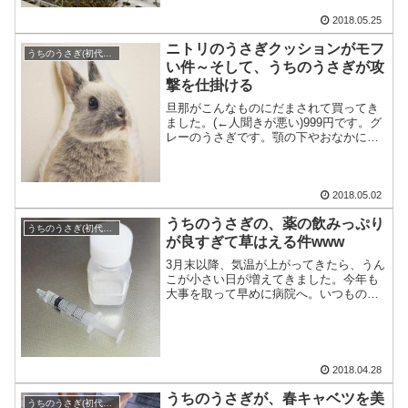
2018.05.25
ニトリのうさぎクッションがモフ
うちのうさぎ(初代とち)
い件～そして、うちのうさぎが攻
撃を仕掛ける
旦那がこんなものにだまされて買ってき
ました。(←人聞きが悪い)999円です。グ
レーのうさぎです。顎の下やおなかに白
い部分も見えます。ひげや口・・・
2018.05.02
うちのうさぎの、薬の飲みっぷり
うちのうさぎ(初代とち)
が良すぎて草はえる件www
3月末以降、気温が上がってきたら、うん
こが小さい日が増えてきました。今年も
大事を取って早めに病院へ。いつもの水
薬をもらって飲ませてます。うち・・・
2018.04.28
うちのうさぎが、春キャベツを美
うちのうさぎ(初代とち)