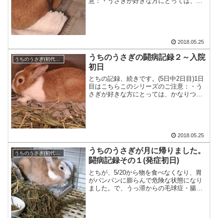
意：・うさぎが好きな方にとっては、か
なりつらい内容だと思います。・・・
2018.05.25
うちのうさぎの闘病記録２～入院
うちのうさぎ(初代とち)
初日
とちの記録、続きです。(5日中2日目)1日
目はこちらこのシリーズのご注意：・う
さぎが好きな方にとっては、かなりつら
い内容だと思います。(私も・・・
2018.05.25
うちのうさぎが月に帰りました。
うちのうさぎ(初代とち)
闘病記録その１(発症初日)
とちが、5/20から物を食べなくなり、胃
がパンパンに膨らんで危険な状態になり
ました。で、うっ滞からの毛球症・腸閉
塞疑いで、5/21より、入院・・・