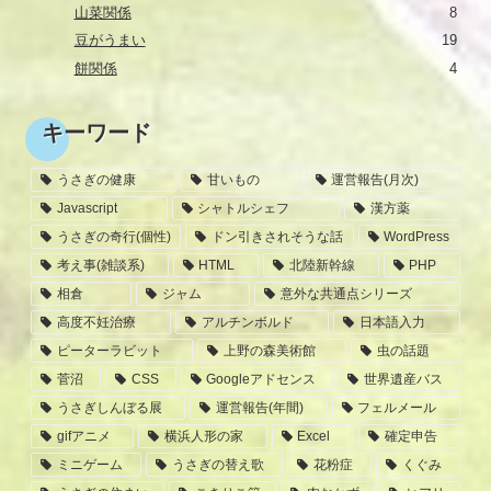
山菜関係
8
豆がうまい
19
餅関係
4
キーワード
うさぎの健康
甘いもの
運営報告(月次)
Javascript
シャトルシェフ
漢方薬
うさぎの奇行(個性)
ドン引きされそうな話
WordPress
考え事(雑談系)
HTML
北陸新幹線
PHP
相倉
ジャム
意外な共通点シリーズ
高度不妊治療
アルチンボルド
日本語入力
ピーターラビット
上野の森美術館
虫の話題
菅沼
CSS
Googleアドセンス
世界遺産バス
うさぎしんぼる展
運営報告(年間)
フェルメール
gifアニメ
横浜人形の家
Excel
確定申告
ミニゲーム
うさぎの替え歌
花粉症
くぐみ