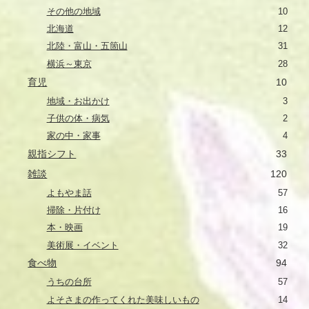
その他の地域
10
北海道
12
北陸・富山・五箇山
31
横浜～東京
28
育児
10
地域・お出かけ
3
子供の体・病気
2
家の中・家事
4
親指シフト
33
雑談
120
よもやま話
57
掃除・片付け
16
本・映画
19
美術展・イベント
32
食べ物
94
うちの台所
57
よそさまの作ってくれた美味しいもの
14