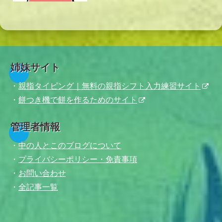
姉妹サイト
・
親指タイピング｜無料の親指シフト入力練習サイト
・
餅つき機で餅を作るためのサイト
管理者情報
・
中の人とこのブログについて
・
プライバシーポリシー・免責事項
・
お問い合わせ
・
全記事一覧