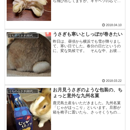
ら飛び出してますが、キャベツの芯で
す。茎のところに生長点があるよう
で・・・
2018.04.10
うさぎも寒いとしっぽが巻きたい
うちのうさぎ(初代とち)
昨日は、昼頃から横浜でも雪が降りまし
て、寒い日でした。春分の日だというの
に、変な気候です。 そんな中、お彼岸
の墓参りに出かけて、帰ってきま
し・・・
2018.03.22
お月見うさぎのような包装の、ち
うちのうさぎ(初代とち)
ょっと意外な九州名菓
鹿児島土産をいただきました。九州名菓
「じゃがほっこり」といいます。旦那が
箱を椅子に置いたら、さっそくうちのや
つが匂いを付けに来ました。こう
し・・・