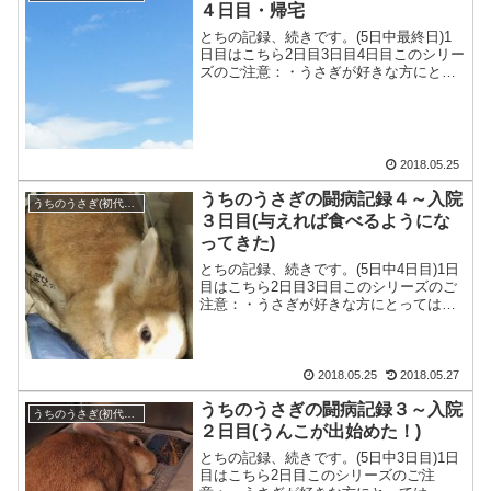
４日目・帰宅
とちの記録、続きです。(5日中最終日)1
日目はこちら2日目3日目4日目このシリー
ズのご注意：・うさぎが好きな方にとっ
ては、かなりつらい内容だ・・・
2018.05.25
うちのうさぎの闘病記録４～入院
うちのうさぎ(初代とち)
３日目(与えれば食べるようにな
ってきた)
とちの記録、続きです。(5日中4日目)1日
目はこちら2日目3日目このシリーズのご
注意：・うさぎが好きな方にとっては、
かなりつらい内容だと思い・・・
2018.05.25
2018.05.27
うちのうさぎの闘病記録３～入院
うちのうさぎ(初代とち)
２日目(うんこが出始めた！)
とちの記録、続きです。(5日中3日目)1日
目はこちら2日目このシリーズのご注