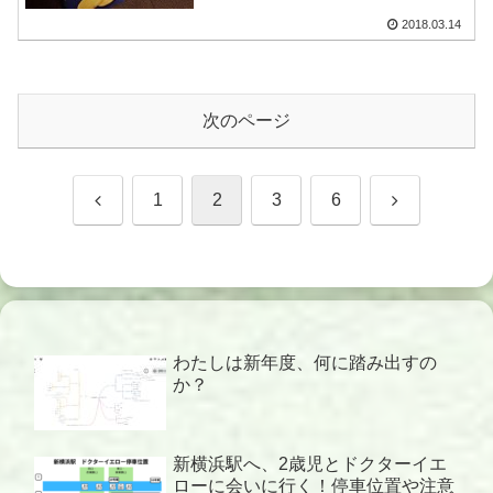
2018.03.14
次のページ
前
次
1
2
3
6
へ
へ
わたしは新年度、何に踏み出すの
か？
新横浜駅へ、2歳児とドクターイエ
ローに会いに行く！停車位置や注意