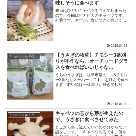
味しそうに食べます
先日はひどいキャベツを与えてしまった
ので、今回はピカピカのキャベツです。
外葉です。さすが、食いつきが良いで
す。丸々一枚、一気食いする勢いで
す・・・
2018.04.23
【うさぎの牧草】チモシー3番刈
うちのうさぎ(初代とち)
りが不作なら、オーチャードグラ
スを食べればいいじゃな
い・・・？
うちのうさぎは、牧草市場の「USチモシ
ー3番刈りスーパーソフト」を好んで食べ
ます。若い頃は一番刈りが好きでした
が、段々柔らかいのを好むように・・・
2018.04.20
キャベツの芯から芽が生えたの
うちのうさぎ(初代とち)
で、うさぎに食べさせてみた
どこから突っ込んでいいのか分からない
話をします。 キャベツの芯です。何や