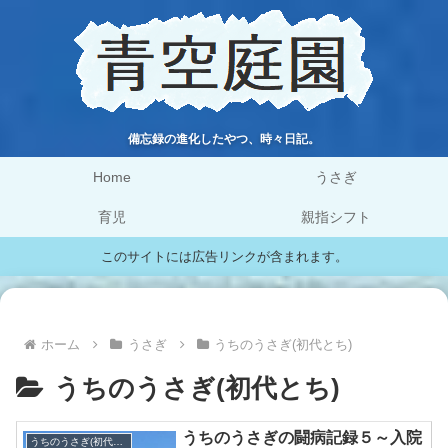
備忘録の進化したやつ、時々日記。
Home
うさぎ
育児
親指シフト
このサイトには広告リンクが含まれます。
ホーム
うさぎ
うちのうさぎ(初代とち)
うちのうさぎ(初代とち)
うちのうさぎの闘病記録５～入院
うちのうさぎ(初代とち)