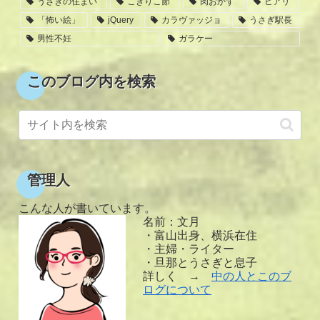
うさぎの住まい
こきりこ節
肉おかず
ヒアリ
「怖い絵」
jQuery
カラヴァッジョ
うさぎ駅長
男性不妊
ガラケー
このブログ内を検索
管理人
こんな人が書いています。
名前：文月
・富山出身、横浜在住
・主婦・ライター
・旦那とうさぎと息子
詳しく →
中の人とこのブ
ログについて