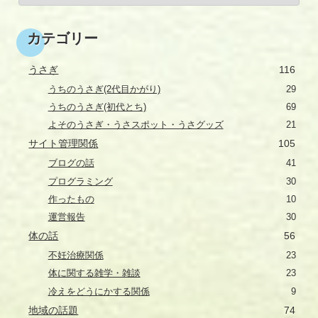
カテゴリー
うさぎ
116
うちのうさぎ(2代目かがり)
29
うちのうさぎ(初代とち)
69
よそのうさぎ・うさスポット・うさグッズ
21
サイト管理関係
105
ブログの話
41
プログラミング
30
作ったもの
10
運営報告
30
体の話
56
不妊治療関係
23
体に関する雑学・雑談
23
冷えをどうにかする関係
9
地域の話題
74